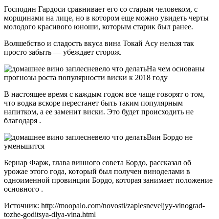
Господин Гардоси сравнивает его со старым человеком, с
морщинами на лице, но в котором еще можно увидеть черты
молодого красивого юноши, которым старик был ранее.
Волшебство и сладость вкуса вина Токай Асу нельзя так
просто забыть — убеждает сторож.
На чем основаны
прогнозы роста популярности виски к 2018 году
В настоящее время с каждым годом все чаще говорят о том,
что водка вскоре перестанет быть таким популярным
напитком, а ее заменит виски. Это будет происходить не
благодаря .
Вин Бордо не
уменьшится
Бернар Фарж, глава винного совета Бордо, рассказал об
урожае этого года, который был получен виноделами в
одноименной провинции Бордо, которая занимает положение
основного .
Источник: http://moopalo.com/novosti/zaplesneveljyy-vinograd-
tozhe-goditsya-dlya-vina.html