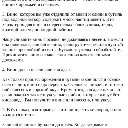
винных дрожжей из изюма».
3. Вино, которое вы уже отделили от мезги и слили в бутыль
под водяной затвор, содержит много частиц мякоти. Это
характерно для вина из переспелых яблок, сливы, тёрна,
красной или черноплодной рябины.
Чаще сливайте вино с осадка, не дожидаясь плесени. Но если
она появилась, сливайте вино, фильтруйте через плотную х/б
ткань с прослойкой из ваты. Бутыль тщательно обработайте.
Прокипятите вино и «заквасьте» снова качественными
дрожжами.
4. Вино долго не сливали с осадка.
Как только процесс брожения в бутыли закончился и осадок
осел на дно, вино надо перелить. Осадок загнивает, и от него
идёт плесень и горький вкус. Кроме того, в осадке начинают
размножаться также и уксусные грибки, которые живут без
кислорода. Вы получите в вине или плесень, или уксус.
5. В бутылках, в которые разлито вино, есть кислород, и оно
хранится в тепле.
Заливайте вино в бутылки до краёв. Когда закрываете