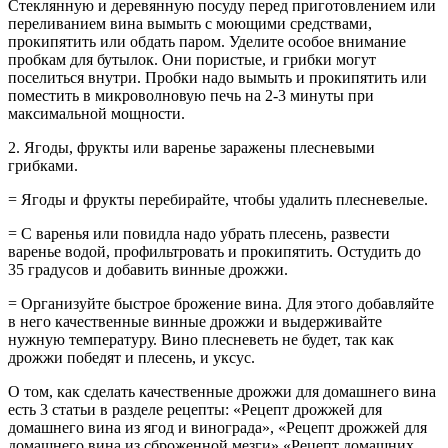
Стеклянную и деревянную посуду перед приготовлением или
переливанием вина вымыть с моющими средствами,
прокипятить или обдать паром. Уделите особое внимание
пробкам для бутылок. Они пористые, и грибки могут
поселиться внутри. Пробки надо вымыть и прокипятить или
поместить в микроволновую печь на 2-3 минуты при
максимальной мощности.
2. Ягоды, фрукты или варенье заражены плесневыми
грибками.
= Ягоды и фрукты перебирайте, чтобы удалить плесневелые.
= С варенья или повидла надо убрать плесень, развести
варенье водой, профильтровать и прокипятить. Остудить до
35 градусов и добавить винные дрожжи.
= Организуйте быстрое брожение вина. Для этого добавляйте
в него качественные винные дрожжи и выдерживайте
нужную температуру. Вино плесневеть не будет, так как
дрожжи победят и плесень, и уксус.
О том, как сделать качественные дрожжи для домашнего вина
есть 3 статьи в разделе рецепты: «Рецепт дрожжей для
домашнего вина из ягод и винограда», «Рецепт дрожжей для
домашнего вина из сброженной мезги» «Рецепт домашних