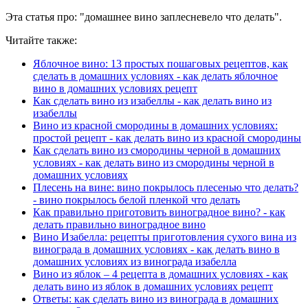
Эта статья про: "домашнее вино заплесневело что делать".
Читайте также:
Яблочное вино: 13 простых пошаговых рецептов, как
сделать в домашних условиях - как делать яблочное
вино в домашних условиях рецепт
Как сделать вино из изабеллы - как делать вино из
изабеллы
Вино из красной смородины в домашних условиях:
простой рецепт - как делать вино из красной смородины
Как сделать вино из смородины черной в домашних
условиях - как делать вино из смородины черной в
домашних условиях
Плесень на вине: вино покрылось плесенью что делать?
- вино покрылось белой пленкой что делать
Как правильно приготовить виноградное вино? - как
делать правильно виноградное вино
Вино Изабелла: рецепты приготовления сухого вина из
винограда в домашних условиях - как делать вино в
домашних условиях из винограда изабелла
Вино из яблок – 4 рецепта в домашних условиях - как
делать вино из яблок в домашних условиях рецепт
Ответы: как сделать вино из винограда в домашних