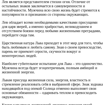
Лев является представителем стихии огня. Отличие от
остальных знаков заключается в самоуверенности и
настойчивости. Мужчина всю свою жизнь будет стремится к
популярности и признанию со стороны окружающих.
Лев обладает всеми необходимыми качествами присущими
для царя зверей, а именно храбростью, великодушием и
отсутствием боязни перед любыми жизненными преградами,
перейдите сюда там.
Царственная натура Льва приходит в этот мир для того, чтобы
быть любимым и любить самому. Зная о своем превосходстве,
парень не приемлет серости, скучности вокруг и
неинтересных людей.
Наиболее губительное испытание для Льва – это одиночество.
Мужчина всегда будет эгоцентричным, полным амбиций и
жизненной энергии.
Львам присуща жизненная сила, энергия, властность и
стремление реализовать себя в выбранной сфере. Знак зодиака
находящийся под опекой Солнца отменно выполняет свои
основные обязанности – одаривать теплом и превосходить
окружающих.
Кроме карьерных достижений, мужчина дорожит своей