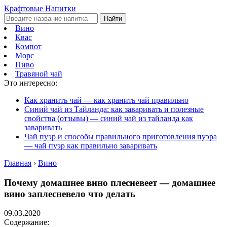
Крафтовые Напитки
Найти
Вино
Квас
Компот
Морс
Пиво
Травяной чай
Это интересно:
Как хранить чай — как хранить чай правильно
Синий чай из Тайланда: как заваривать и полезные
свойства (отзывы) — синий чай из тайланда как
заваривать
Чай пуэр и способы правильного приготовления пуэра
— чай пуэр как правильно заваривать
Главная
›
Вино
Почему домашнее вино плесневеет — домашнее
вино заплесневело что делать
09.03.2020
Содержание: