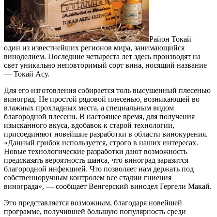
Район Токай –
один из известнейших регионов мира, занимающийся
виноделием. Последние четыреста лет здесь производят на
свет уникально неповторимый сорт вина, носящий название
— Токай Асу.
Для его изготовления собирается толь высушенный плесенью
виноград. Не простой рядовой плесенью, возникающей во
влажных прохладных места, а специальным видом
благородной плесени. В настоящее время, для получения
изысканного вкуса, вдобавок к старой технологии,
присоединяют новейшие разработки в области винокурения.
«Данный грибок используется, строго в наших интересах.
Новые технологические разработки дают возможность
предсказать вероятность шанса, что виноград заразится
благородной инфекцией. Что позволяет нам держать под
собственноручным контролем все стадии гниения
винограда», — сообщает Венгерский винодел Гергели Макай.
Это представляется возможным, благодаря новейшей
программе, получившей большую популярность среди