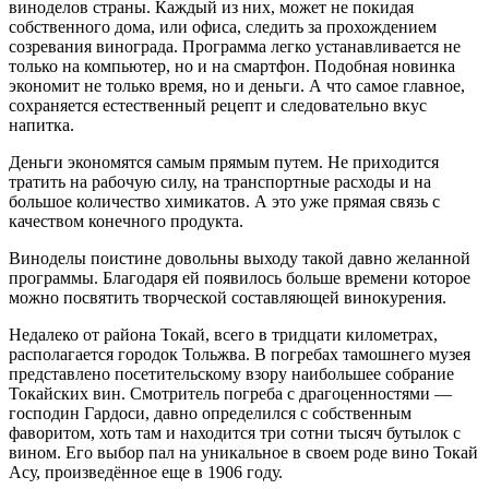
виноделов страны. Каждый из них, может не покидая
собственного дома, или офиса, следить за прохождением
созревания винограда. Программа легко устанавливается не
только на компьютер, но и на смартфон. Подобная новинка
экономит не только время, но и деньги. А что самое главное,
сохраняется естественный рецепт и следовательно вкус
напитка.
Деньги экономятся самым прямым путем. Не приходится
тратить на рабочую силу, на транспортные расходы и на
большое количество химикатов. А это уже прямая связь с
качеством конечного продукта.
Виноделы поистине довольны выходу такой давно желанной
программы. Благодаря ей появилось больше времени которое
можно посвятить творческой составляющей винокурения.
Недалеко от района Токай, всего в тридцати километрах,
располагается городок Тольжва. В погребах тамошнего музея
представлено посетительскому взору наибольшее собрание
Токайских вин. Смотритель погреба с драгоценностями —
господин Гардоси, давно определился с собственным
фаворитом, хоть там и находится три сотни тысяч бутылок с
вином. Его выбор пал на уникальное в своем роде вино Токай
Асу, произведённое еще в 1906 году.