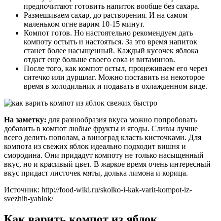
предпочитают готовить напиток вообще без сахара.
Размешиваем сахар, до растворения. И на самом
маленьком огне варим 10-15 минут.
Компот готов. Но настоятельно рекомендуем дать
компоту остыть и настояться. За это время напиток
станет более насыщенный. Каждый кусочек яблока
отдаст еще больше своего сока и витаминов.
После того, как компот остыл, процеживаем его через
ситечко или дуршлаг. Можно поставить на некоторое
время в холодильник и подавать в охлажденном виде.
На заметку:
для разнообразия вкуса можно попробовать
добавить в компот любые фрукты и ягоды. Сливы лучше
всего делить пополам, а виноград класть кисточками. Для
компота из свежих яблок идеально подходит вишня и
смородина. Они придадут компоту не только насыщенный
вкус, но и красивый цвет. В жаркое время очень интересный
вкус придаст листочек мяты, долька лимона и корица.
Источник: http://food-wiki.ru/skolko-i-kak-varit-kompot-iz-
svezhih-yablok/
Как варить компот из яблок