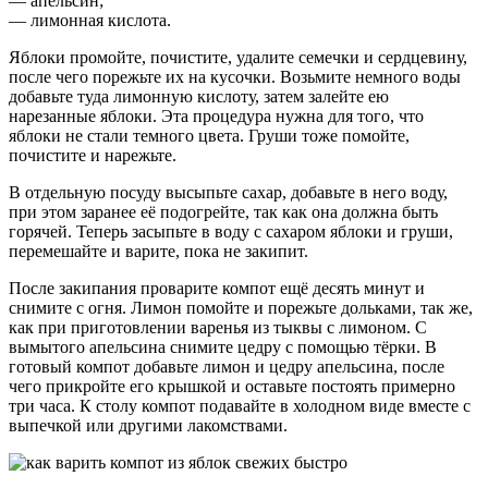
— апельсин;
— лимонная кислота.
Яблоки промойте, почистите, удалите семечки и сердцевину,
после чего порежьте их на кусочки. Возьмите немного воды
добавьте туда лимонную кислоту, затем залейте ею
нарезанные яблоки. Эта процедура нужна для того, что
яблоки не стали темного цвета. Груши тоже помойте,
почистите и нарежьте.
В отдельную посуду высыпьте сахар, добавьте в него воду,
при этом заранее её подогрейте, так как она должна быть
горячей. Теперь засыпьте в воду с сахаром яблоки и груши,
перемешайте и варите, пока не закипит.
После закипания проварите компот ещё десять минут и
снимите с огня. Лимон помойте и порежьте дольками, так же,
как при приготовлении варенья из тыквы с лимоном. С
вымытого апельсина снимите цедру с помощью тёрки. В
готовый компот добавьте лимон и цедру апельсина, после
чего прикройте его крышкой и оставьте постоять примерно
три часа. К столу компот подавайте в холодном виде вместе с
выпечкой или другими лакомствами.