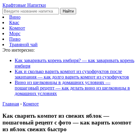
Крафтовые Напитки
Найти
Вино
Квас
Компот
Морс
Пиво
Травяной чай
Это интересно:
Как заваривать корень имбиря? — как заваривать корень
имбиря
Как и сколько варить компот из сухофруктов после
закипания — как долго варить компот из сухофруктов
Вино из шелковицы в домашних условиях —
пошаговый рецепт — как делать вино из шелковицы в
домашних условиях
Главная
›
Компот
Как сварить компот из свежих яблок —
пошаговый рецепт с фото — как варить компот
из яблок свежих быстро