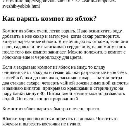
Источник: http://zagotovkinazimu.ru/1321-varim-kompot-iz-
svezhih-yablok.html
Как варить компот из яблок?
Компот из яблок очень легко варить. Надо вскипятить воду.
добавить в нее сахар и затем уже, когда сахар растворится,
кинуть нарезанные яблоки. Я не очищаю их от кожи, если они
свои, садовые и не вытаскиваю сердцевину, варю минут пять
после того как компот закипает. Можно положить в компот с
яблоками еще и черноплодку для цвета.
Если я закрываю компот из яблок на зиму, то кладу
очищенные от кожуры и семян яблоки разрезанные на восемь
частей в банки до плечиков, засыпаю сахар — на три литра
два стакана сахара, четверть чайной ложки лимонной кислоты
и заливаю кипяток, прикрываю крышками и стерилизую на
пару банки минут 30. Потом такой компот можно разбавлять
водой. Он очень концентрированный.
Компот из яблок варится быстро и очень просто.
Яблоки хорошо вымыть и порезать на дольки. Чистить от
кожуры и вырезать косточки не нужно.