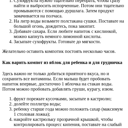
Сухофрукты нужно тщательно перебрать, чтобы сразу
найти и выбросить испорченные. Потом они тщательно
промываются с помощью дуршлага. Затем продукт
замачивается на полчаса.
На литр воды возьмите полстакана сушки. Поставьте на
большой огонь, дождитесь, пока закипит.
Добавьте сахара. Если любите напиток с кислинкой,
можно капнуть немного лимонной кислоты.
Засыпьте сухофрукты. Готовьте до мягкости.
Желательно оставить компотик постоять несколько часов.
Как варить компот из яблок для ребенка и для грудничка
Здесь важно не только добиться приятного вкуса, но и
сохранить все витамины. Если малыш будет пробовать
напиток впервые, достаточно 1 яблочка на стакан воды.
Потом можно пробовать добавлять груши, курагу, изюм.
фрукт порежьте кусочками, засыпьте в кастрюлю;
долейте поллитра воды;
ребенку старше года можно положить сахар (максимум
1 столовая ложка);
накройте кастрюльку прозрачной крышкой, чтобы
контролировать процесс кипения, поставьте на слабый