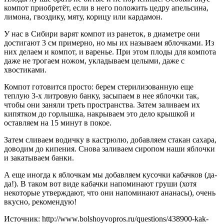
компот приобретёт, если в него положить цедру апельсина,
лимона, гвоздику, мяту, корицу или кардамон.
У нас в Сибири варят компот из ранеток, в диаметре они
достигают 3 см примерно, но мы их называем яблочками. Из
них делаем и компот, и варенье. При этом плоды для компота
даже не трогаем ножом, укладываем целыми, даже с
хвостиками.
Компот готовится просто: берем стерилизованную еще
теплую 3-х литровую банку, засыпаем в нее яблочки так,
чтобы они заняли треть пространства. Затем заливаем их
кипятком до горлышка, накрываем это дело крышкой и
оставляем на 15 минут в покое.
Затем сливаем водичку в кастрюлю, добавляем стакан сахара,
доводим до кипения. Снова заливаем сиропом наши яблочки
и закатываем банки.
А еще иногда к яблочкам мы добавляем кусочки кабачков (да-
да!). В таком вот виде кабачки напоминают груши (хотя
некоторые утверждают, что они напоминают ананасы), очень
вкусно, рекомендую!
Источник: http://www.bolshoyvopros.ru/questions/438900-kak-