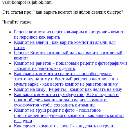
varit-kompot-iz-jablok.html
Эта статья про: "как варить компот из яблок свежих быстро".
Читайте также:
Рецепт компота из персиков-варим в кастрюле - компот
из персиков как варить
Компот из алычи - как варить компот из алычи для
питья
Рецепт: Компот кизиловый на - как варить кизиловый
компот
Компот из ранеток – пошаговый рецепт с фотографиями
- компот из ранеток как делать
Как сварить компот из ранеток - способы сделать
заготовку на зиму и быстрый рецепт в кастрюле и в
мультиварке - как варить компот из ранеток на зиму
Компот на зиму | Рецепты - компот как делать на зиму
Как варить компот из сухофруктов | Всё о вкусной и
полезной еде - как правильно варить компот из
сухофруктов чтобы сохранить витамины
Компот из груш рецепт с фото – пошаговое
приготовление грушевого компота - как варить компот
из груши
Как сделать компот из груш? - как делать из груш